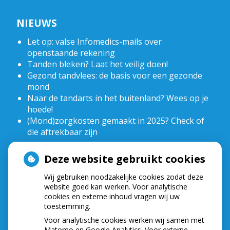
NIEUWS
Let op: valse Infomedics-mails over
openstaande rekening
Tanden bleken? Laat het veilig doen!
Gezond tandvlees: de basis voor een gezonde
mond
Naar de tandarts in het buitenland? Wees op je
hoede!
(Mond)zorgkosten gemaakt in 2025? Check of
die aftrekbaar zijn
Deze website gebruikt cookies
HOE GEZOND IS JE MOND?
Wij gebruiken noodzakelijke cookies zodat deze
website goed kan werken. Voor analytische
cookies en externe inhoud vragen wij uw
toestemming.
Voor analytische cookies werken wij samen met
Matomo en Google Analytics. Voor externe