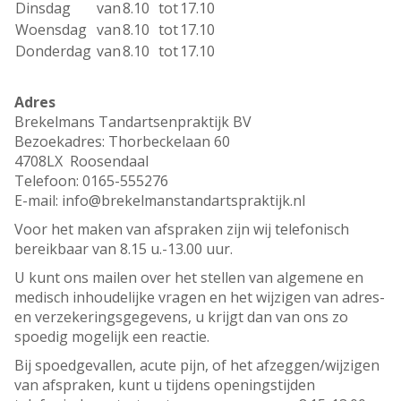
Dinsdag
van
8.10
tot
17.10
Woensdag
van
8.10
tot
17.10
Donderdag
van
8.10
tot
17.10
Adres
Brekelmans Tandartsenpraktijk BV
Bezoekadres: Thorbeckelaan 60
4708LX Roosendaal
Telefoon: 0165-555276
E-mail: info@brekelmanstandartspraktijk.nl
Voor het maken van afspraken zijn wij telefonisch
bereikbaar van 8.15 u.-13.00 uur.
U kunt ons mailen over het stellen van algemene en
medisch inhoudelijke vragen en het wijzigen van adres-
en verzekeringsgegevens, u krijgt dan van ons zo
spoedig mogelijk een reactie.
Bij spoedgevallen, acute pijn, of het afzeggen/wijzigen
van afspraken, kunt u tijdens openingstijden