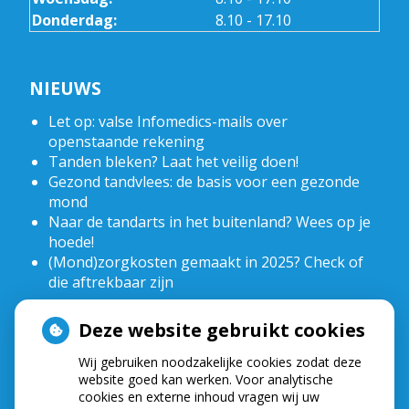
Donderdag:
8.10 - 17.10
NIEUWS
Let op: valse Infomedics-mails over
openstaande rekening
Tanden bleken? Laat het veilig doen!
Gezond tandvlees: de basis voor een gezonde
mond
Naar de tandarts in het buitenland? Wees op je
hoede!
(Mond)zorgkosten gemaakt in 2025? Check of
die aftrekbaar zijn
Deze website gebruikt cookies
HOE GEZOND IS JE MOND?
Wij gebruiken noodzakelijke cookies zodat deze
website goed kan werken. Voor analytische
cookies en externe inhoud vragen wij uw